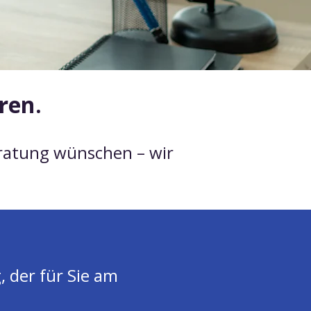
ren.
eratung wünschen – wir
 der für Sie am