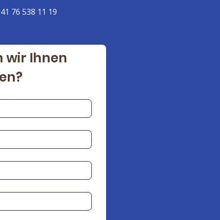
41 76 538 11 19
 wir Ihnen 
fen?