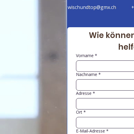
wischundtop@gmx.ch
+
Wie können
hel
Vorname
*
Nachname
*
Adresse
*
Ort
*
E-Mail-Adresse
*